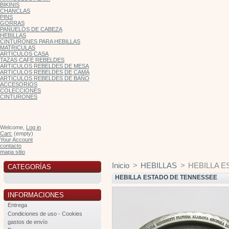
BIKINIS
CHANCLAS
PINS
GORRAS
PAÑUELOS DE CABEZA
HEBILLAS
CINTURONES PARA HEBILLAS
MATRICULAS
ARTICULOS CASA
TAZAS CAFE REBELDES
ARTICULOS REBELDES DE MESA
ARTICULOS REBELDES DE CAMA
ARTICULOS REBELDES DE BAÑO
ACCESORIOS
COLECCIONES
CINTURONES
Welcome,
Log in
Cart:
(empty)
Your Account
contacto
mapa sitio
Inicio
>
HEBILLAS
>
HEBILLA 
CATEGORÍAS
HEBILLA ESTADO DE TENNESSEE
INFORMACIONES
Entrega
Condiciones de uso - Cookies
gastos de envío