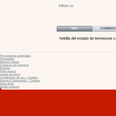
follow us
MÁS
COMMENTS 
hebilla del estado de tennessee c
Promociones especiales
Novedades
Mejores ventas
Contacte con nosotros
Entrega
Pago seguro
gastos de envío
Condiciones de uso - Cookies
Nuestro Compromiso - Cookies
Aviso legal
donde estamos