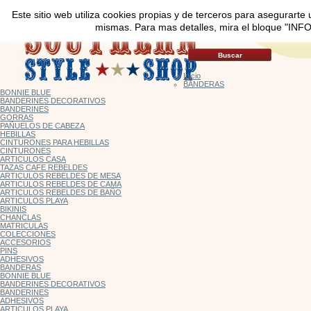
Este sitio web utiliza cookies propias y de terceros para asegurarte 
mismas. Para mas detalles, mira el bloque "INFO
Inicio
BANDERAS
BONNIE BLUE
BANDERINES DECORATIVOS
BANDERINES
GORRAS
PAÑUELOS DE CABEZA
HEBILLAS
CINTURONES PARA HEBILLAS
CINTURONES
ARTICULOS CASA
TAZAS CAFE REBELDES
ARTICULOS REBELDES DE MESA
ARTICULOS REBELDES DE CAMA
ARTICULOS REBELDES DE BAÑO
ARTICULOS PLAYA
BIKINIS
CHANCLAS
MATRICULAS
COLECCIONES
ACCESORIOS
PINS
ADHESIVOS
BANDERAS
BONNIE BLUE
BANDERINES DECORATIVOS
BANDERINES
ADHESIVOS
ARTICULOS PLAYA