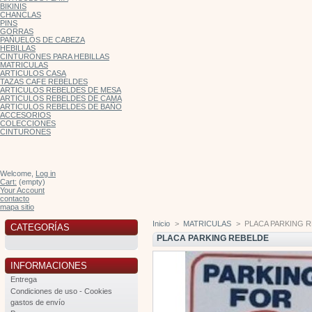
BIKINIS
CHANCLAS
PINS
GORRAS
PAÑUELOS DE CABEZA
HEBILLAS
CINTURONES PARA HEBILLAS
MATRICULAS
ARTICULOS CASA
TAZAS CAFE REBELDES
ARTICULOS REBELDES DE MESA
ARTICULOS REBELDES DE CAMA
ARTICULOS REBELDES DE BAÑO
ACCESORIOS
COLECCIONES
CINTURONES
Welcome,
Log in
Cart:
(empty)
Your Account
contacto
mapa sitio
Inicio
>
MATRICULAS
>
PLACA PARKING 
CATEGORÍAS
PLACA PARKING REBELDE
INFORMACIONES
Entrega
Condiciones de uso - Cookies
gastos de envío