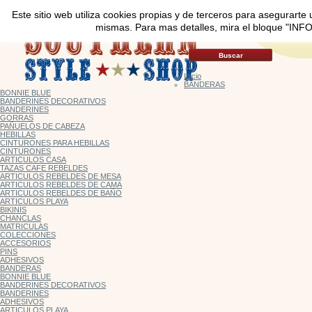
Este sitio web utiliza cookies propias y de terceros para asegurarte 
mismas. Para mas detalles, mira el bloque "INFO
Inicio
BANDERAS
BONNIE BLUE
BANDERINES DECORATIVOS
BANDERINES
GORRAS
PAÑUELOS DE CABEZA
HEBILLAS
CINTURONES PARA HEBILLAS
CINTURONES
ARTICULOS CASA
TAZAS CAFE REBELDES
ARTICULOS REBELDES DE MESA
ARTICULOS REBELDES DE CAMA
ARTICULOS REBELDES DE BAÑO
ARTICULOS PLAYA
BIKINIS
CHANCLAS
MATRICULAS
COLECCIONES
ACCESORIOS
PINS
ADHESIVOS
BANDERAS
BONNIE BLUE
BANDERINES DECORATIVOS
BANDERINES
ADHESIVOS
ARTICULOS PLAYA