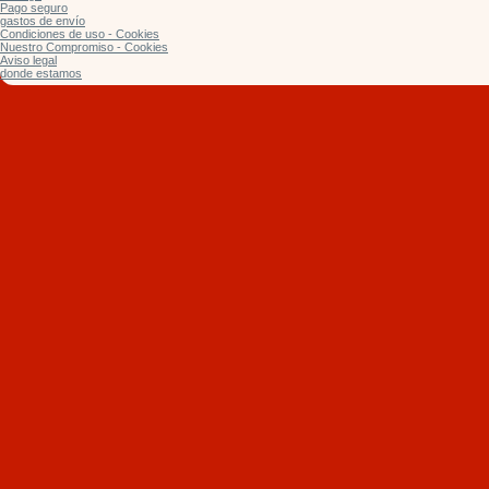
Pago seguro
gastos de envío
Condiciones de uso - Cookies
Nuestro Compromiso - Cookies
Aviso legal
donde estamos