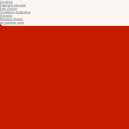
Livraison
Paiement sécurisé
frais d'envoi
Conditions d'utilisation
A propos
Mentions légales
ou sommes nous